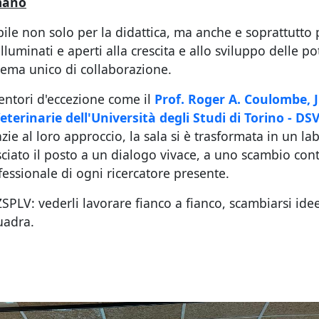
umano
e non solo per la didattica, ma anche e soprattutto pe
luminati e aperti alla crescita e allo sviluppo delle pot
stema unico di collaborazione.
entori d'eccezione come il
Prof.
Roger A. Coulombe, J
erinarie dell'Università degli Studi di Torino - DSV
ie al loro approccio, la sala si è trasformata in un la
ciato il posto a un dialogo vivace, a uno scambio con
essionale di ogni ricercatore presente.
ZSPLV: vederli lavorare fianco a fianco, scambiarsi ide
uadra.