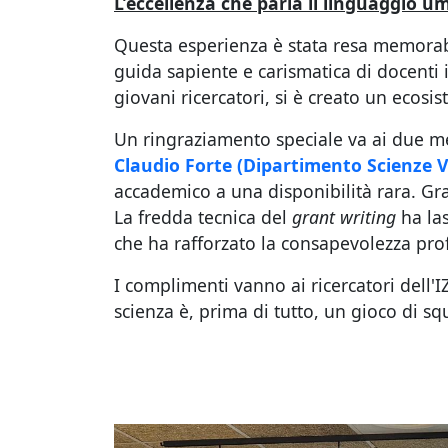
L’eccellenza che parla il linguaggio 
Questa esperienza è stata resa memorabil
guida sapiente e carismatica di docenti il
giovani ricercatori, si è creato un ecosi
Un ringraziamento speciale va ai due m
Claudio Forte
(Dipartimento Scienze Vet
accademico a una disponibilità rara. Graz
La fredda tecnica del
grant writing
ha las
che ha rafforzato la consapevolezza prof
I complimenti vanno ai ricercatori dell'I
scienza è, prima di tutto, un gioco di sq