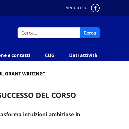
Pagina Faceb
Seguici su
Cerca
ne e contatti
CUG
Dati attività
FUL GRANT WRITING"
 SUCCESSO DEL CORSO
trasforma intuizioni ambiziose in