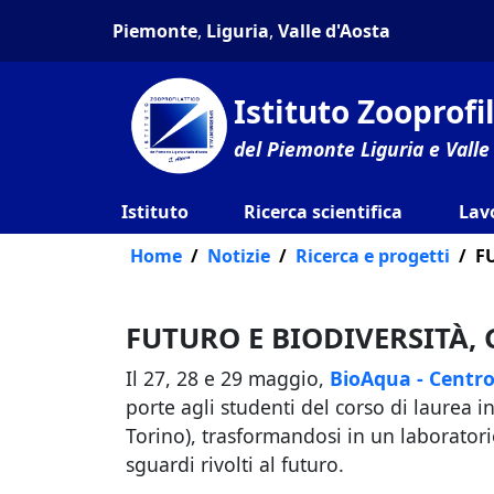
Piemonte
,
Liguria
,
Valle d'Aosta
Istituto Zooprof
del Piemonte Liguria e Valle
Istituto
Ricerca scientifica
Lav
Home
Notizie
Ricerca e progetti
F
FUTURO E BIODIVERSITÀ, 
Il 27, 28 e 29 maggio,
BioAqua
- Centro
porte agli studenti del corso di laurea i
Torino), trasformandosi in un laboratori
sguardi rivolti al futuro.