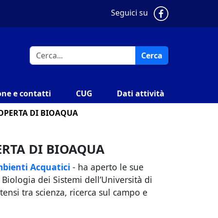
Pagina Faceb
Seguici su
Cerca
ne e contatti
CUG
Dati attività
COPERTA DI BIOAQUA
ERTA DI BIOAQUA
mbienti Acquatici
- ha aperto le sue
 Biologia dei Sistemi dell’Università di
tensi tra scienza, ricerca sul campo e