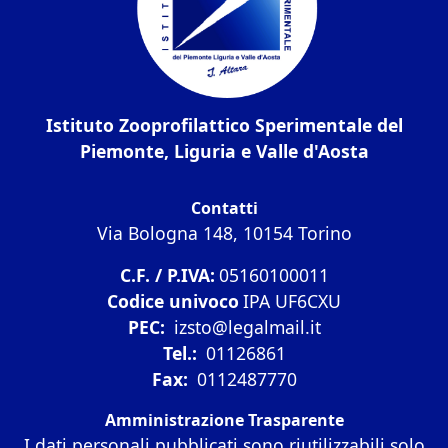
Istituto Zooprofilattico Sperimentale del
Piemonte, Liguria e Valle d'Aosta
Contatti
Via Bologna 148, 10154 Torino
C.F. / P.IVA:
05160100011
Codice univoco
IPA UF6CXU
PEC:
izsto@legalmail.it
Tel.:
01126861
Fax:
0112487770
Amministrazione Trasparente
I dati personali pubblicati sono riutilizzabili solo