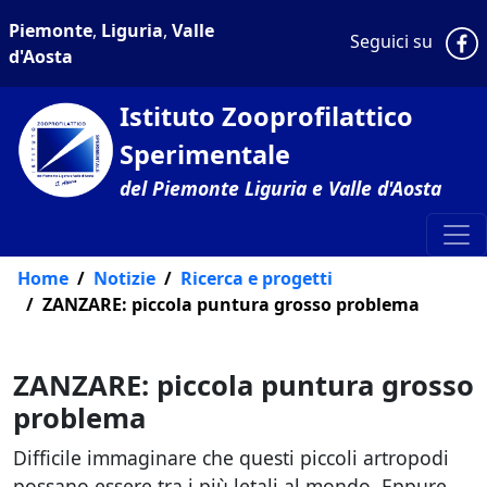
Piemonte
,
Liguria
,
Valle
P
Seguici su
d'Aosta
Istituto Zooprofilattico
Sperimentale
del Piemonte Liguria e Valle d'Aosta
Home
Notizie
Ricerca e progetti
ZANZARE: piccola puntura grosso problema
ZANZARE: piccola puntura grosso
problema
Difficile immaginare che questi piccoli artropodi
possano essere tra i più letali al mondo. Eppure