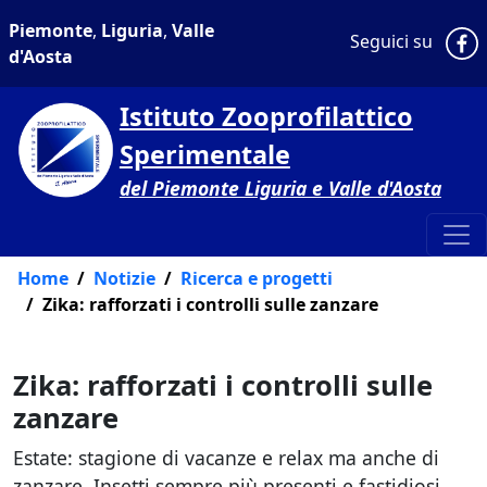
Piemonte
,
Liguria
,
Valle
P
Seguici su
d'Aosta
Istituto Zooprofilattico
Sperimentale
del Piemonte Liguria e Valle d'Aosta
Home
Notizie
Ricerca e progetti
Zika: rafforzati i controlli sulle zanzare
Zika: rafforzati i controlli sulle
zanzare
Estate: stagione di vacanze e relax ma anche di
zanzare. Insetti sempre più presenti e fastidiosi