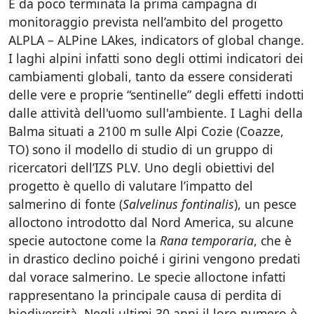
È da poco terminata la prima campagna di
monitoraggio prevista nell’ambito del progetto
ALPLA – ALPine LAkes, indicators of global change.
I laghi alpini infatti sono degli ottimi indicatori dei
cambiamenti globali, tanto da essere considerati
delle vere e proprie “sentinelle” degli effetti indotti
dalle attività dell'uomo sull'ambiente. I Laghi della
Balma situati a 2100 m sulle Alpi Cozie (Coazze,
TO) sono il modello di studio di un gruppo di
ricercatori dell’IZS PLV. Uno degli obiettivi del
progetto è quello di valutare l’impatto del
salmerino di fonte (
Salvelinus fontinalis
), un pesce
alloctono introdotto dal Nord America, su alcune
specie autoctone come la
Rana temporaria
, che è
in drastico declino poiché i girini vengono predati
dal vorace salmerino. Le specie alloctone infatti
rappresentano la principale causa di perdita di
biodiversità. Negli ultimi 30 anni il loro numero è