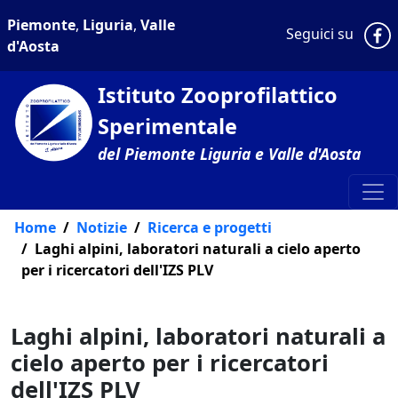
Piemonte
,
Liguria
,
Valle
P
Seguici su
d'Aosta
Istituto Zooprofilattico
Sperimentale
del Piemonte Liguria e Valle d'Aosta
Home
Notizie
Ricerca e progetti
Laghi alpini, laboratori naturali a cielo aperto
per i ricercatori dell'IZS PLV
Laghi alpini, laboratori naturali a
cielo aperto per i ricercatori
dell'IZS PLV