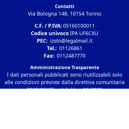
Contatti
Via Bologna 148, 10154 Torino
C.F. / P.IVA:
05160100011
Codice univoco
IPA UF6CXU
PEC:
izsto@legalmail.it
Tel.:
01126861
Fax:
0112487770
Amministrazione Trasparente
I dati personali pubblicati sono riutilizzabili solo
alle condizioni previste dalla direttiva comunitaria
2003/98/CE e dal d.lgs. 36/2006
Amministrazione Trasparente (fino al 15.12.2022)
Diritto di accesso
Bandi di gara
Albo online