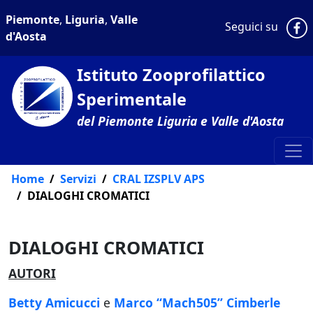
Piemonte
,
Liguria
,
Valle
P
Seguici su
d'Aosta
Istituto Zooprofilattico
Sperimentale
del Piemonte Liguria e Valle d'Aosta
Home
Servizi
CRAL IZSPLV APS
DIALOGHI CROMATICI
DIALOGHI CROMATICI
AUTORI
Betty Amicucci
e
Marco “Mach505” Cimberle